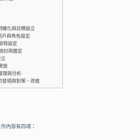
標明確化與目標設立
標用戶與角色設定
客旅程設定
施檢討與選定
設立
施實施
據整理與分析
題的發現與對策、改進
工作內容有四項：