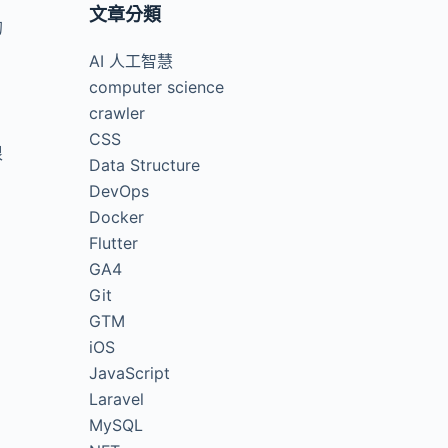
文章分類
的
AI 人工智慧
computer science
crawler
CSS
很
Data Structure
DevOps
Docker
Flutter
GA4
Git
GTM
iOS
JavaScript
Laravel
MySQL