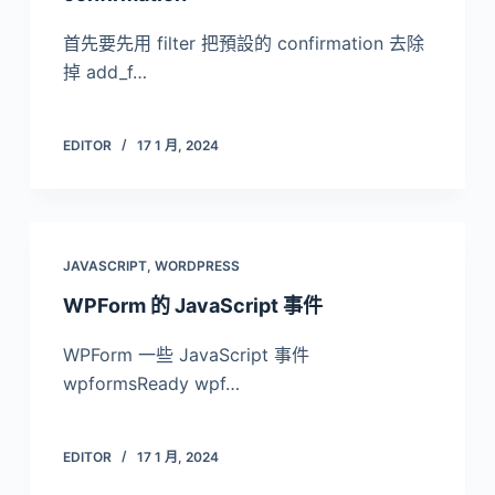
首先要先用 filter 把預設的 confirmation 去除
掉 add_f…
EDITOR
17 1 月, 2024
JAVASCRIPT
,
WORDPRESS
WPForm 的 JavaScript 事件
WPForm 一些 JavaScript 事件
wpformsReady wpf…
EDITOR
17 1 月, 2024