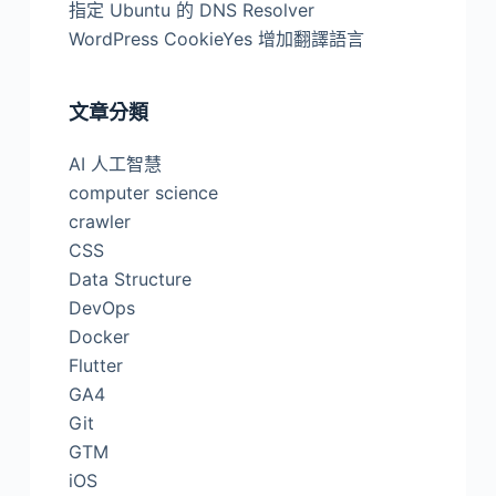
指定 Ubuntu 的 DNS Resolver
WordPress CookieYes 增加翻譯語言
文章分類
AI 人工智慧
computer science
crawler
CSS
Data Structure
DevOps
Docker
Flutter
GA4
Git
GTM
iOS