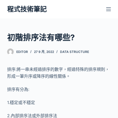
跳
程式技術筆記
至
主
要
內
初階排序法有哪些?
容
EDITOR
27 9 月, 2022
DATA STRUCTURE
排序:將一串未經過排序的數字，經過特殊的排序規則，
形成一筆升序或降序的線性關係。
排序有分為:
1.穩定或不穩定
2.內部排序法或外部排序法