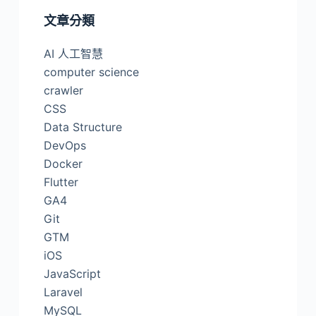
文章分類
AI 人工智慧
computer science
crawler
CSS
Data Structure
DevOps
Docker
Flutter
GA4
Git
GTM
iOS
JavaScript
Laravel
MySQL