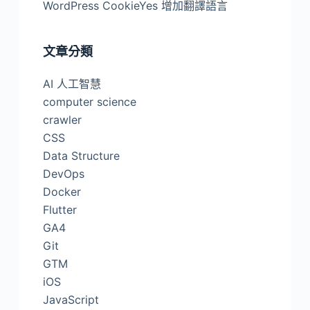
WordPress CookieYes 增加翻譯語言
文章分類
AI 人工智慧
computer science
crawler
CSS
Data Structure
DevOps
Docker
Flutter
GA4
Git
GTM
iOS
JavaScript