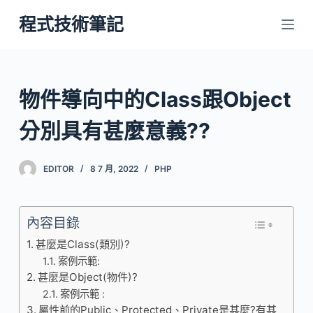
跳
程式技術筆記
至
主
要
內
物件導向中的Class跟Object
容
分別具有甚麼意義??
EDITOR
8 7 月, 2022
PHP
內容目錄
甚麼是Class(類別)?
案例示範:
甚麼是Object(物件)?
案例示範 :
屬性前的Public、Protected、Private是甚麼?有甚