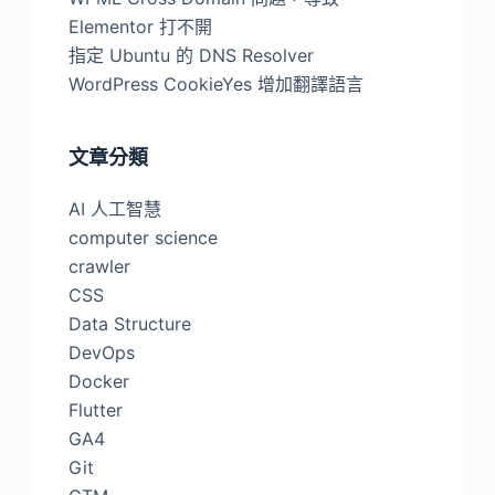
Elementor 打不開
指定 Ubuntu 的 DNS Resolver
WordPress CookieYes 增加翻譯語言
文章分類
AI 人工智慧
computer science
crawler
CSS
Data Structure
DevOps
Docker
Flutter
GA4
Git