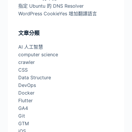
指定 Ubuntu 的 DNS Resolver
WordPress CookieYes 增加翻譯語言
文章分類
AI 人工智慧
computer science
crawler
CSS
Data Structure
DevOps
Docker
Flutter
GA4
Git
GTM
iOS