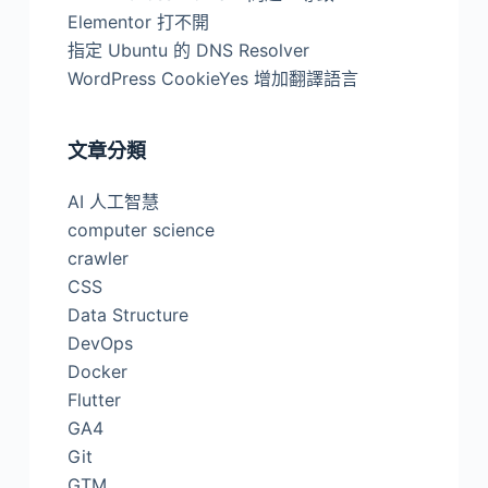
Elementor 打不開
指定 Ubuntu 的 DNS Resolver
WordPress CookieYes 增加翻譯語言
文章分類
AI 人工智慧
computer science
crawler
CSS
Data Structure
DevOps
Docker
Flutter
GA4
Git
GTM