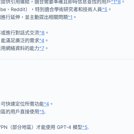
並提供引用連結，適合需要準確且即時信息查找的用戶
^1
^8
。
Tube、Reddit），特別適合學術研究者和技術人員
^5
。
圖進行延伸，並主動提出相關問題
^1
。
事或進行對話式交流
^8
。
，能滿足廣泛的需求
^4
。
引用網絡資料的能力
^7
。
戶可快速定位所需功能
^4
。
地區的用戶直接使用
^5
.
N（部分地區）才能使用 GPT-4 模型
^5
.