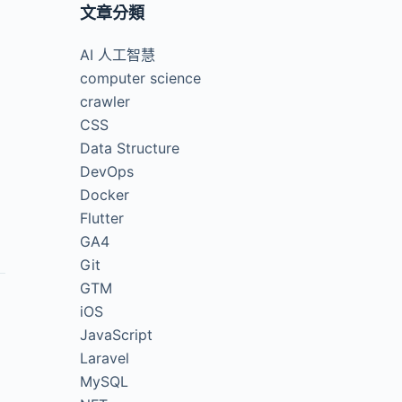
文章分類
AI 人工智慧
computer science
crawler
CSS
Data Structure
DevOps
Docker
Flutter
GA4
Git
GTM
iOS
JavaScript
Laravel
MySQL