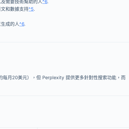
以及需要技術幫助的人
^6
.
引文和數據支持
^5
.
意生成的人
^6
.
。
相近（約每月20美元），但 Perplexity 提供更多針對性搜索功能，而