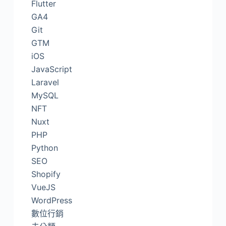
Flutter
GA4
Git
GTM
iOS
JavaScript
Laravel
MySQL
NFT
Nuxt
PHP
Python
SEO
Shopify
VueJS
WordPress
數位行銷