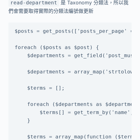
是 Taxonomy 分類法，所以我
read-department
們會需要取得實際的分類法編號做更新
$posts = get_posts(['posts_per_page' => 
foreach ($posts as $post) {

    $departments = get_field('post_must_
    $departments = array_map('strtolower
    $terms = [];

    foreach ($departments as $department)
        $terms[] = get_term_by('name', $
    }

    $terms = array_map(function ($term) 