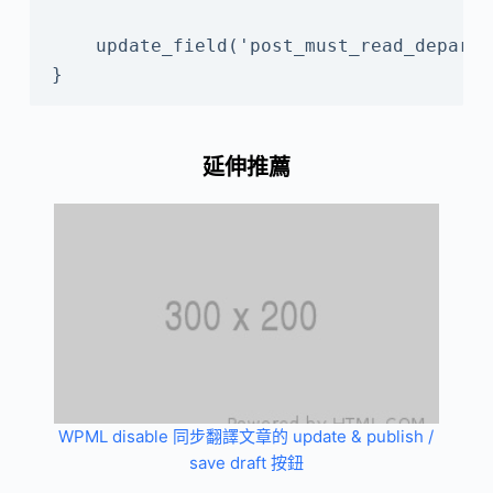
    update_field('post_must_read_departm
}
延伸推薦
WPML disable 同步翻譯文章的 update & publish /
save draft 按鈕