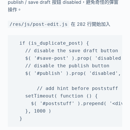
publish / save draft 按鈕 disabled，避免奇怪的彈窗
操作。
在 282 行開始加入
/res/js/post-edit.js
  if (is_duplicate_post) {

    // disable the save draft button

    $( '#save-post' ).prop( 'disabled', 
    // disable the publish button

    $( '#publish' ).prop( 'disabled', tru
        // add hint before poststuff

    setTimeout( function () {

      $( '#poststuff' ).prepend( '<
    }, 1000 )

  }