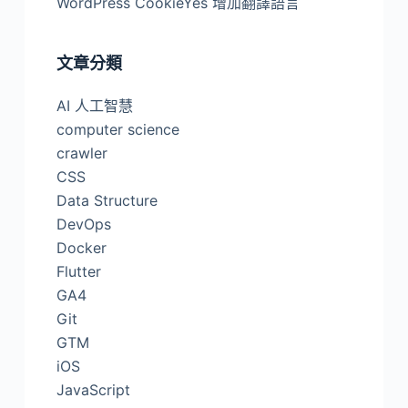
WordPress CookieYes 增加翻譯語言
文章分類
AI 人工智慧
computer science
crawler
CSS
Data Structure
DevOps
Docker
Flutter
GA4
Git
GTM
iOS
JavaScript