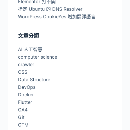
Elementor 打不開
指定 Ubuntu 的 DNS Resolver
WordPress CookieYes 增加翻譯語言
文章分類
AI 人工智慧
computer science
crawler
CSS
Data Structure
DevOps
Docker
Flutter
GA4
Git
GTM