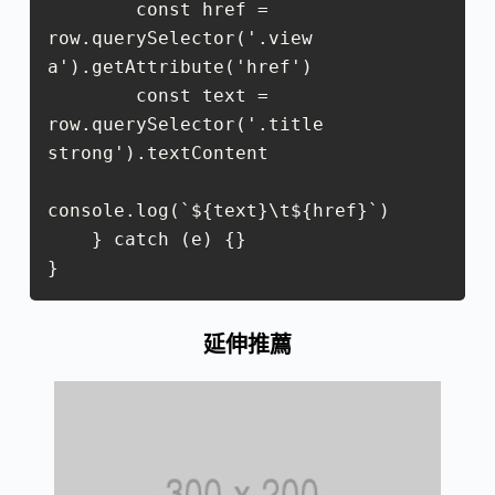
        const href = 
row.querySelector('.view 
a').getAttribute('href')

        const text = 
row.querySelector('.title 
strong').textContent

console.log(`${text}\t${href}`)

    } catch (e) {}

}
延伸推薦