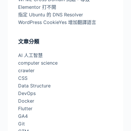
Elementor 打不開
指定 Ubuntu 的 DNS Resolver
WordPress CookieYes 增加翻譯語言
文章分類
AI 人工智慧
computer science
crawler
CSS
Data Structure
DevOps
Docker
Flutter
GA4
Git